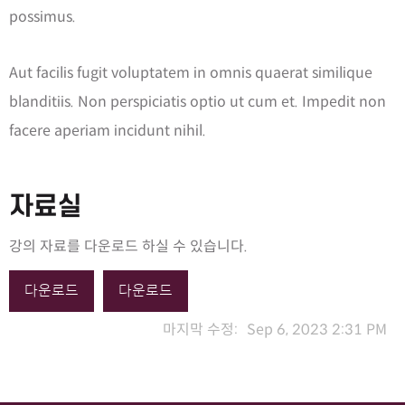
possimus.
Aut facilis fugit voluptatem in omnis quaerat similique
blanditiis. Non perspiciatis optio ut cum et. Impedit non
facere aperiam incidunt nihil.
자료실
강의 자료를 다운로드 하실 수 있습니다.
다운로드
다운로드
마지막 수정:
Sep 6, 2023 2:31 PM