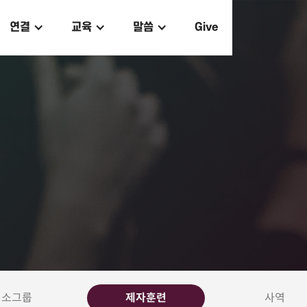
연결
교육
말씀
Give
소그룹
제자훈련
사역