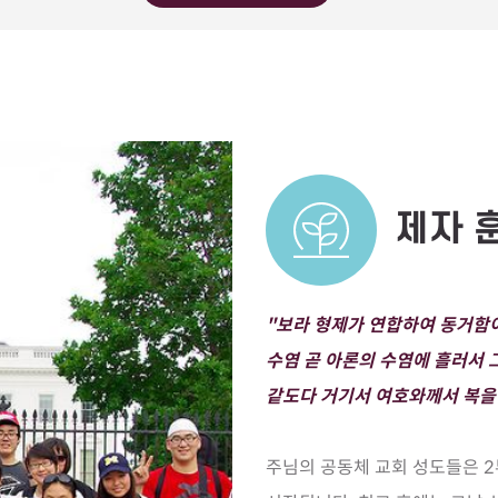
제자 
"보라 형제가 연합하여 동거함
수염 곧 아론의 수염에 흘러서 
같도다 거기서 여호와께서 복을 
주님의 공동체 교회 성도들은 2