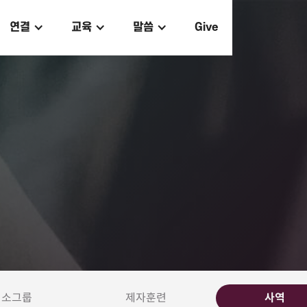
연결
교육
말씀
Give
소그룹
제자훈련
사역