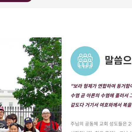
말씀으
"보라 형제가 연합하여 동거함
수염 곧 아론의 수염에 흘러서 
같도다 거기서 여호와께서 복을 
주님의 공동체 교회 성도들은 2