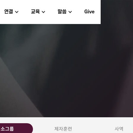
연결
교육
말씀
Give
소그룹
제자훈련
사역