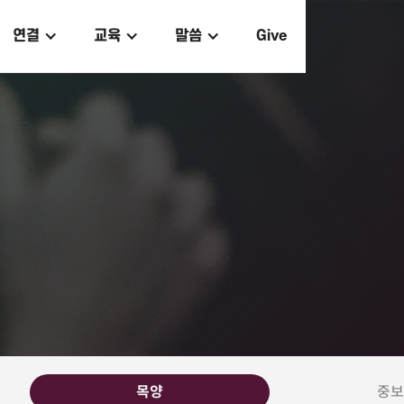
연결
교육
말씀
Give
목양
중